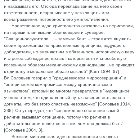
и наказывать его. Отсюда перекладывание на него своей
ответственности, испрашивание у него защиты или
вознаграждения, потребность его умилостивления.
Нравственное ядро христианства оказалось на периферии,
на первый план вышли обрядоверие и суеверие.
"Священнослужители..., – замечал Кант, – стремятся внушить
своим прихожанам не нравственные принципы, ведущие к
добродетели, но вменяют им в обязанность историческую веру
и строгое соблюдение правил, которые хотя и способствуют
косвенным образом механическому единодушию...не приводят
к единству в моральном образе мыслей" [Кант 1994, 97].
Вл.Соловьев говорил о "средневековом миросозерцании" и
"историческом компромиссе между христианством и
язычеством", который во многом превратился в "чудовищное
учение о том, что единственный путь спасения есть вера в
догматы, что без этого спастись невозможно" [Соловьев 1914,
388]. Он утверждал, что "современное состояние самой
религии вызывает отрицание, потому что религия в
действительности является не тем, чем она должна быть"
[Соловьев 2004, 3].
Великая мистическая идея о возможности человека