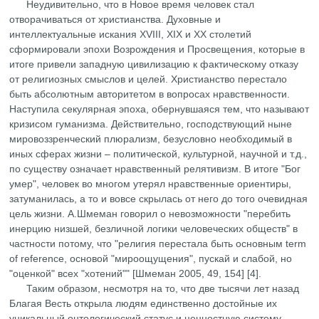
Неудивительно, что в Новое время человек стал
отворачиваться от христианства. Духовные и
интеллектуальные искания ХVIII, ХIХ и ХХ столетий
сформировали эпохи Возрождения и Просвещения, которые в
итоге привели западную цивилизацию к фактическому отказу
от религиозных смыслов и целей. Христианство перестало
быть абсолютным авторитетом в вопросах нравственности.
Наступила секулярная эпоха, обернувшаяся тем, что называют
кризисом гуманизма. Действительно, господствующий ныне
мировоззренческий плюрализм, безусловно необходимый в
иных сферах жизни – политической, культурной, научной и т.д.,
по существу означает нравственный релятивизм. В итоге "Бог
умер", человек во многом утерял нравственные ориентиры,
затуманилась, а то и вовсе скрылась от него до того очевидная
цель жизни. А.Шмеман говорил о невозможности "перебить
инерцию низшей, безличной логики человеческих обществ" в
частности потому, что "религия перестала быть основным term
of reference, основой "мироощущения", пускай и слабой, но
"оценкой" всех "хотений"" [Шмеман 2005, 49, 154] [4].
Таким образом, несмотря на то, что две тысячи лет назад
Благая Весть открыла людям единственно достойные их
уникальный онтологический статус и ценностную систему,