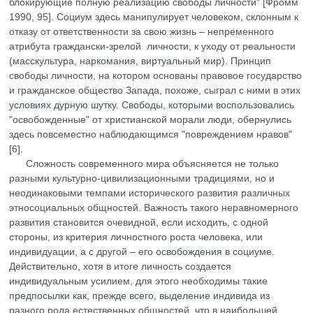
блокирующие полную реализацию свободы личности" [Фромм
1990, 95]. Социум здесь манипулирует человеком, склонным к
отказу от ответственности за свою жизнь – непременного
атрибута граждански-зрелой личности, к уходу от реальности
(масскультура, наркомания, виртуальный мир). Принцип
свободы личности, на котором основаны правовое государство
и гражданское общество Запада, похоже, сыграл c ними в этих
условиях дурную шутку. Свободы, которыми воспользовались
"освобожденные" от христианской морали люди, обернулись
здесь повсеместно наблюдающимся "повреждением нравов"
[6].
Сложность современного мира объясняется не только
разными культурно-цивилизационными традициями, но и
неодинаковыми темпами исторического развития различных
этносоциальных общностей. Важность такого неравномерного
развития становится очевидной, если исходить, с одной
стороны, из критерия личностного роста человека, или
индивидуации, а с другой – его освобождения в социуме.
Действительно, хотя в итоге личность создается
индивидуальным усилием, для этого необходимы такие
предпосылки как, прежде всего, выделение индивида из
разного рода естественных общностей, что в наибольшей