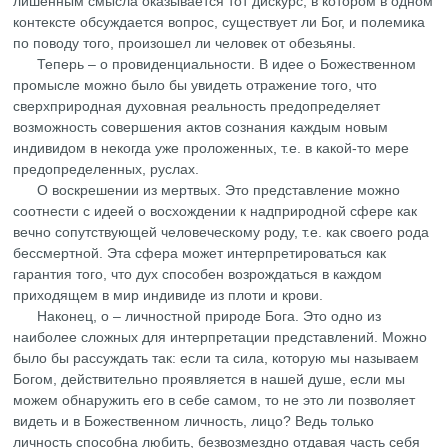
лишенным смысла оказывается тот дискурс, в котором в одном
контексте обсуждается вопрос, существует ли Бог, и полемика
по поводу того, произошел ли человек от обезьяны.
Теперь – о провиденциальности. В идее о Божественном
промысле можно было бы увидеть отражение того, что
сверхприродная духовная реальность предопределяет
возможность совершения актов сознания каждым новым
индивидом в некогда уже проложенных, т.е. в какой-то мере
предопределенных, руслах.
О воскрешении из мертвых. Это представление можно
соотнести с идеей о восхождении к надприродной сфере как
вечно сопутствующей человеческому роду, т.е. как своего рода
бессмертной. Эта сфера может интерпретироваться как
гарантия того, что дух способен возрождаться в каждом
приходящем в мир индивиде из плоти и крови.
Наконец, о – личностной природе Бога. Это одно из
наиболее сложных для интерпретации представлений. Можно
было бы рассуждать так: если та сила, которую мы называем
Богом, действительно проявляется в нашей душе, если мы
можем обнаружить его в себе самом, то не это ли позволяет
видеть и в Божественном личность, лицо? Ведь только
личность способна любить, безвозмездно отдавая часть себя