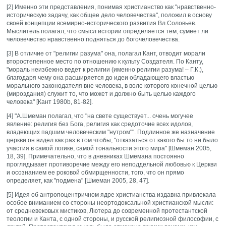
[2] Именно эти представления, понимая христианство как "нравственно-
историческую задачу, как общее дело человечества", положил в основу
своей концепции всемирно-исторического развития Вл.Соловьев.
Мыслитель полагал, что смысл истории определяется тем, сумеет ли
человечество нравственно подняться до богочеловечества.
[3] В отличие от "религии разума" она, полагал Кант, отводит морали
второстепенное место по отношению к культу Создателя. По Канту,
"мораль неизбежно ведет к религии (именно религии разума! – Г.К.),
благодаря чему она расширяется до идеи обладающего властью
морального законодателя вне человека, в воле которого конечной целью
(мироздания) служит то, что может и должно быть целью каждого
человека" [Кант 1980b, 81-82].
[4] "А.Шмеман полагал, что "на свете существует... очень могучее
явление: религия без Бога, религия как средоточие всех идолов,
владеющих падшим человеческим "нутром"". Подлинное же назначение
церкви он видел как раз в том чтобы, "отказаться от какого бы то ни было
участия в самой логике, самой тональности этого мира" [Шмеман 2005,
18, 39]. Примечательно, что в дневниках Шмемана постоянно
проглядывает противоречие между его неподдельной любовью к Церкви
и осознанием ее роковой обмирщенности, того, что он прямо
определяет, как "подмена" [Шмеман 2005, 28, 47].
[5] Идея об антропоцентричном ядре христианства издавна привлекала
особое вниманием со стороны неортодоксальной христианской мысли:
от средневековых мистиков, Лютера до современной протестантской
теологии и Канта, с одной стороны, и русской религиозной философии, с