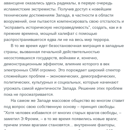
авансцене оказались здесь радикалы, в первую очередь
исламистские экстремисты. Получив доступ к новейшим
техническим достижениям Запада, в частности в области
вооружений, они пытаются компенсировать свою отсталость и
"исправить историческую несправедливость", создать, как и в
прежние времена, мощный халифат с помощью
распространившегося едва ли не на весь мир террора.
В то же время идет безостановочная миграция в западные
страны, вызванная печальной действительностью
несостоявшихся государств, войнами и, конечно,
демонстрационным эффектом, влияние которого в век
электронных СМИ огромно. Это порождает широкий спектор
сложнейших проблем – экономических, демографических,
политических, культурных и социальных, которые начинают
угрожать самой идентичности Запада. Решение этих проблем
пока не просматривается.
На самом же Западе массовое общество во многом ставит
под вопрос свою собственную основу – принцип свободы.
"Xотя человек избавился от многих старых врагов свободы, –
заметил Э.Фромм, – в то же время появились новые враги;
причем этими врагами становятся... внутренние факторы,