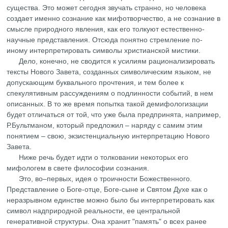
существа. Это может сегодня звучать странно, но человека
создает именно сознание как мифотворчество, а не сознание в
смысле природного явления, как его толкуют естественно-
научные представления. Отсюда понятно стремление по-
иному интерпретировать символы христианской мистики.
Дело, конечно, не сводится к усилиям рационализировать
тексты Нового Завета, созданных символическим языком, не
допускающим буквального прочтения, и тем более к
спекулятивным рассуждениям о подлинности событий, в нем
описанных. В то же время попытка такой демифологизации
будет отличаться от той, что уже была предпринята, например,
Р.Бультманом, который предложил – наряду с самим этим
понятием – свою, экзистенциальную интерпретацию Нового
Завета.
Ниже речь будет идти о толковании некоторых его
мифологем в свете философии сознания.
Это, во–первых, идея о троичности Божественного.
Представление о Боге-отце, Боге-сыне и Святом Духе как о
неразрывном единстве можно было бы интерпретировать как
символ надприродной реальности, ее центральной
генеративной структуры. Она хранит "память" о всех ранее