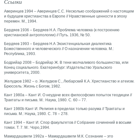
Ссылки
Аверинцев 1994 – Аверинцев С.С. Несколько соображений о настоящем
и будущем христианства в Европе // Нравственные ценности в эпоху
перемен. М., 1994.
Бердяев 1936 – Бердяев Н.А. Проблема человека (к построению
христианской антропологии) // Путь. 1936, № 50.
Бердяев 1993 – Бердяев Н.А Экзистенциальная диалектика
Божественного и человеческого // О назначении человека. М.:
Республика, 1993.
Бодрийар 2008 – Бодрийар Ж. В тени молчаливого большинства, или
Конец социального. Екатеринбург: Издательство Уральского
университета, 2000.
Желудков 1982 – o. Желудков С., Любарский К.A. Христианство и атеизм.
Брюссель: Жизнь с Богом, 1982.
Кант 1980a – Кант И. О неудаче всех философских попыток теодицеи //
Трактаты и письма. М.: Наука, 1980. С. 60 – 77.
Кант 1980b Кант И. Религия в пределах только разума // Трактаты и
письма. М.: Наука, 1980. C. 78 – 278.
Кант 1994 – Кант И. Спор факультетов // Собрание сочинений в восьми
томах. Т. 7. М.: Чоро,1994.
Мамардашвили 1992а – Мамардашвили М.К. Сознание – это