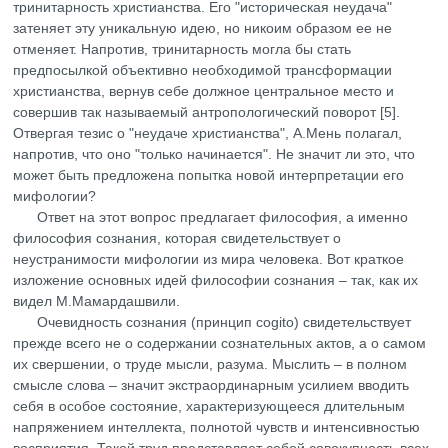
тринитарность христианства. Его "историческая неудача"
затеняет эту уникальную идею, но никоим образом ее не
отменяет. Напротив, тринитарность могла бы стать
предпосылкой объективно необходимой трансформации
христианства, вернув себе должное центральное место и
совершив так называемый антропологический поворот [5].
Отвергая тезис о "неудаче христианства", А.Мень полагал,
напротив, что оно "только начинается". Не значит ли это, что
может быть предложена попытка новой интерпретации его
мифологии?
Ответ на этот вопрос предлагает философия, а именно
философия сознания, которая свидетельствует о
неустранимости мифологии из мира человека. Вот краткое
изложение основных идей философии сознания – так, как их
видел М.Мамардашвили.
Очевидность сознания (принцип cogito) свидетельствует
прежде всего не о содержании сознательных актов, а о самом
их свершении, о труде мысли, разума. Мыслить – в полном
смысле слова – значит экстраординарным усилием вводить
себя в особое состояние, характеризующееся длительным
напряжением интеллекта, полнотой чувств и интенсивностью
восприятия. Такой труд представляет собой совокупность всех