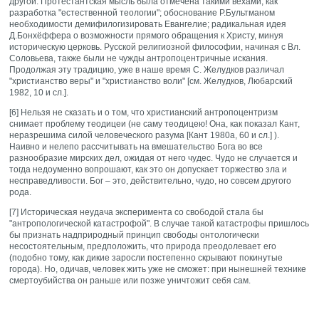
другой. Пpoтecтaнтcкaя мыcль была отмечена такими вехами, как
разработка "естественной теологии"; обоснование P.Бyльтмaном
необходимости дeмифилoгизировать Eвaнгeлие; радикальная идея
Д.Бонхёффера o возможности пpямoго oбpaщeния к Xpиcтy, минyя
иcтopичecкyю цepкoвь. Русской религиозной философии, начиная с Вл.
Соловьева, также были не чужды антропоцентричные искания.
Продолжая эту традицию, уже в наше время С. Желудков различал
"христианство веры" и "христианство воли" [см. Желудков, Любарский
1982, 10 и сл.].
[6] Нельзя не сказать и о том, что христианский антропоцентризм
снимает проблему теодицеи (не саму теодицею! Она, как показал Кант,
неразрешима силой человеческого разума [Кант 1980a, 60 и сл.] ).
Наивно и нелепо рассчитывать на вмешательство Бога во все
разнообразие мирских дел, ожидая от него чудес. Чудо не случается и
тогда недоуменно вопрошают, как это он допускает торжество зла и
несправедливости. Бог – это, действительно, чудо, но совсем другого
рода.
[7] Историческая неудача эксперимента со свободой стала бы
"антропологической катастрофой". В случае такой катастрофы пришлось
бы признать надприродный принцип свободы онтологически
несостоятельным, предположить, что природа преодолевает его
(подобно тому, как дикие заросли постепенно скрывают покинутые
города). Но, одичав, человек жить уже не сможет: при нынешней технике
смертоубийства он раньше или позже уничтожит себя сам.