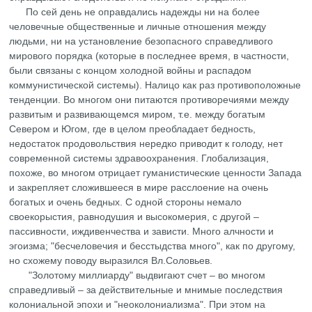
По сей день не оправдались надежды ни на более
человечные общественные и личные отношения между
людьми, ни на установление безопасного справедливого
мирового порядка (которые в последнее время, в частности,
были связаны с концом холодной войны и распадом
коммунистической системы). Налицо как раз противоположные
тенденции. Во многом они питаются противоречиями между
развитым и развивающемся миром, т.е. между богатым
Севером и Югом, где в целом преобладает бедность,
недостаток продовольствия нередко приводит к голоду, нет
современной системы здравоохранения. Глобализация,
похоже, во многом отрицает гуманистические ценности Запада
и закрепляет сложившееся в мире расслоение на очень
богатых и очень бедных. С одной стороны немало
своекорыстия, равнодушия и высокомерия, с другой –
пассивности, иждивенчества и зависти. Много алчности и
эгоизма; "бесчеловечия и бесстыдства много", как по другому,
но схожему поводу выразился Вл.Соловьев.
"Золотому миллиарду" выдвигают счет – во многом
справедливый – за действительные и мнимые последствия
колониальной эпохи и "неоколониализма". При этом на