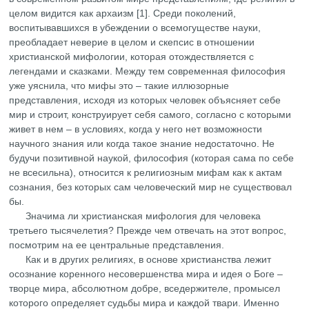
целом видится как архаизм [1]. Среди поколений,
воспитывавшихся в убеждении о всемогуществе науки,
преобладает неверие в целом и скепсис в отношении
христианской мифологии, которая отождествляется с
легендами и сказками. Между тем современная философия
уже уяснила, что мифы это – такие иллюзорные
представления, исходя из которых человек объясняет себе
мир и строит, конструирует себя самого, согласно с которыми
живет в нем – в условиях, когда у него нет возможности
научного знания или когда такое знание недостаточно. Не
будучи позитивной наукой, философия (которая сама по себе
не всесильна), относится к религиозным мифам как к актам
сознания, без которых сам человеческий мир не существовал
бы.
Значима ли христианская мифология для человека
третьего тысячелетия? Прежде чем отвечать на этот вопрос,
посмотрим на ее центральные представления.
Как и в других религиях, в основе христианства лежит
осознание коренного несовершенства мира и идея о Боге –
творце мира, абсолютном добре, вседержителе, промысел
которого определяет судьбы мира и каждой твари. Именно