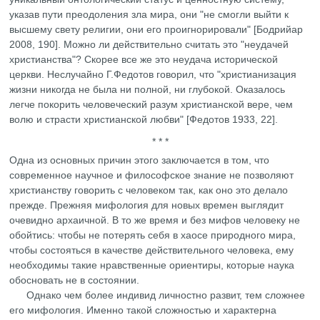
указав пути преодоления зла мира, они "не смогли выйти к
высшему свету религии, они его проигнорировали" [Бодрийар
2008, 190]. Можно ли действительно считать это "неудачей
христианства"? Скорее все же это неудача исторической
церкви. Неслучайно Г.Федотов говорил, что "христианизация
жизни никогда не была ни полной, ни глубокой. Оказалось
легче покорить человеческий разум христианской вере, чем
волю и страсти христианской любви" [Федотов 1933, 22].
* * *
Одна из основных причин этого заключается в том, что
современное научное и философское знание не позволяют
христианству говорить с человеком так, как оно это делало
прежде. Прежняя мифология для новых времен выглядит
очевидно архаичной. В то же время и без мифов человеку не
обойтись: чтобы не потерять себя в хаосе природного мира,
чтобы состояться в качестве действительного человека, ему
необходимы такие нравственные ориентиры, которые наука
обосновать не в состоянии.
Однако чем более индивид личностно развит, тем сложнее
его мифология. Именно такой сложностью и характерна