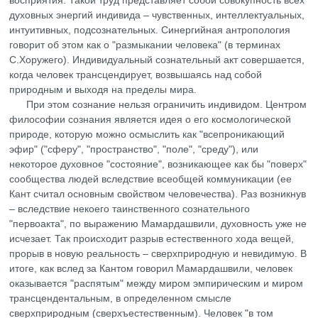
духовных энергий индивида – чувственных, интеллектуальных,
интуитивных, подсознательных. Синергийная антропология
говорит об этом как о "размыкании человека" (в терминах
С.Хоружего). Индивидуальный сознательный акт совершается,
когда человек трансцендирует, возвышаясь над собой
природным и выходя на пределы мира.
При этом сознание нельзя ограничить индивидом. Центром
философии сознания является идея о его космологической
природе, которую можно осмыслить как "всепроникающий
эфир" ("сферу", "пространство", "поле", "среду"), или
некоторое духовное "состояние", возникающее как бы "поверх"
сообщества людей вследствие всеобщей коммуникации (ее
Кант считал основным свойством человечества). Раз возникнув
– вследствие некоего таинственного сознательного
"первоакта", по выражению Мамардашвили, духовность уже не
исчезает. Так происходит разрыв естественного хода вещей,
прорыв в новую реальность – сверхприродную и невидимую. В
итоге, как вслед за Кантом говорил Мамардашвили, человек
оказывается "распятым" между миром эмпирическим и миром
трансцендентальным, в определенном смысле
сверхприродным (сверхъестественным). Человек "в том