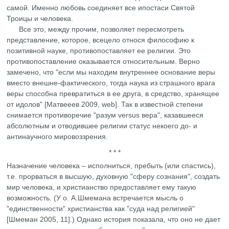
самой. Именно любовь соединяет все ипостаси Святой
Троицы и человека.
Все это, между прочим, позволяет пересмотреть
представление, которое, всецело относя философию к
позитивной науке, противопоставляет ее религии. Это
противопоставление оказывается относительным. Верно
замечено, что "если мы находим внутреннее основание веры
вместо внешне-фактического, тогда наука из страшного врага
веры способна превратиться в ее друга, в средство, хранящее
от идолов" [Матвееев 2009, web]. Так в известной степени
снимается противоречие "разум versus вера", казавшееся
абсолютным и отводившее религии статус некоего до- и
антинаучного мировоззрения.
* * *
Назначение человека – исполниться, пребыть (или спастись),
т.е. прорваться в высшую, духовную "сферу сознания", создать
мир человека, и христианство предоставляет ему такую
возможность. (У о. А.Шмемана встречается мысль о
"единственности" христианства как "суда над религией"
[Шмеман 2005, 11].) Однако история показала, что оно не дает