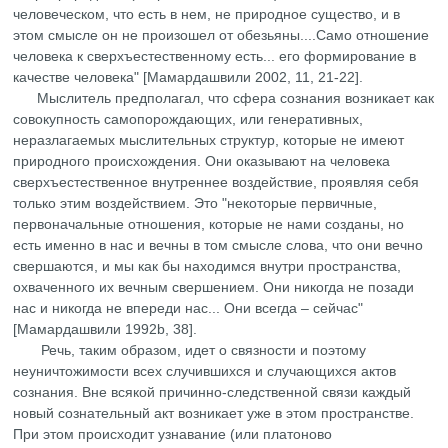
человеческом, что есть в нем, не природное существо, и в
этом смысле он не произошел от обезьяны....Само отношение
человека к сверхъестественному есть... его формирование в
качестве человека" [Мамардашвили 2002, 11, 21-22].
Мыслитель предполагал, что сфера сознания возникает как
совокупность самопорождающих, или генеративных,
неразлагаемых мыслительных структур, которые не имеют
природного происхождения. Они оказывают на человека
сверхъестественное внутреннее воздействие, проявляя себя
только этим воздействием. Это "некоторые первичные,
первоначальные отношения, которые не нами созданы, но
есть именно в нас и вечны в том смысле слова, что они вечно
свершаются, и мы как бы находимся внутри пространства,
охваченного их вечным свершением. Они никогда не позади
нас и никогда не впереди нас... Они всегда – сейчас"
[Мамардашвили 1992b, 38].
Речь, таким образом, идет о связности и поэтому
неуничтожимости всех случившихся и случающихся актов
сознания. Вне всякой причинно-следственной связи каждый
новый сознательный акт возникает уже в этом пространстве.
При этом происходит узнавание (или платоново