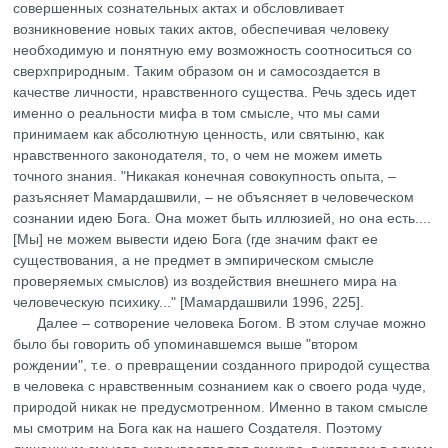
совершенных сознательных актах и обсловливает
возникновение новых таких актов, обеспечивая человеку
необходимую и понятную ему возможность соотноситься со
сверхприродным. Таким образом он и самосоздается в
качестве личности, нравственного существа. Речь здесь идет
именно о реальности мифа в том смысле, что мы сами
принимаем как абсолютную ценность, или святыню, как
нравственного законодателя, то, о чем не можем иметь
точного знания. "Никакая конечная совокупность опыта, –
разъясняет Мамардашвили, – не объясняет в человеческом
сознании идею Бога. Она может быть иллюзией, но она есть....
[Мы] не можем вывести идею Бога (где значим факт еe
существования, а не предмет в эмпирическом смысле
проверяемых смыслов) из воздействия внешнего мира на
человеческую психику..." [Мамардашвили 1996, 225].
Далее – сотворение человека Богом. В этом случае можно
было бы говорить об упоминавшемся выше "втором
рождении", т.е. о превращении созданного природой существа
в человека с нравственным сознанием как о своего рода чуде,
природой никак не предусмотренном. Именно в таком смысле
мы смотрим на Бога как на нашего Создателя. Поэтому