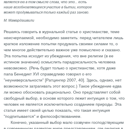
является ею в том смысле слова, что это... есть
наше возобновляющееся участие в бытии, которое
может продумываться только каждый раз заново.
М. Мамардашвили
Решаясь говорить в журнальной статье о христианстве, теме
неисчерпаемой, необходимо заметить: перед читателем лишь
краткое изложение попытки продумать своими силами то, о
чем многое действительно важное уже помыслено и сказано.
Эта попытка исходит из убеждения, что вне религии (в ее
истином значении) осмыслить парадоксальность человека
невозможно. (Речь будет только о христианстве, хотя даже
папа Бенедикт XVI справедливо говорил о его
"неуниверсальности" [Ратцингер 2007, 40]. Здесь, однако, нет
возможности затрагивать этот вопрос.) Такое убеждение едва
ли можно обосновать рационально. Оно представляет собой
свободный выбор, в основе которого лежит интуиция о том, что
человек не является исключительно созданием природы. Эта
статья имеет своей целью показать, что такая интуиция
"подпитывается" и философствованием.
Конечно, указанный выбор мало созвучен господствующим
в современном развитом мире представлениям, где религия в