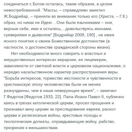
соединиться с Богом осталась, таким образом, в целом
невостребованной. "Массы, – справедливо заметил
Ж.Бодрийар, – приняли во внимание только его (Христа. – Г.К.)
образ, но никак не Идею....Они были язычниками – они,
верные себе, ими и остались,...довольствуясь иконами,
суевериями и дьяволом" [Бодрийар 2008, 190] , не имея
ясного понятия о своем Божественном достоинстве (в
частности, о достоинстве гражданской стороны жизни).
Нет необходимости много говорить о властных и
имущественных интересах иерарxии, ее лицемерии,
зависимости от светской власти и церковном национализме, о
нередко насильственном характер распространения веры.
"Борьба интересов, торжество жестокости и чувственности в
христианскую эпоху человечества были не менее
разнузданны, чем в наше неверующее время", – замечал
Г.Федотов [Федотов 1933, 22]. Папа Иоанн Павел II, публично
каясь в грехах католической церкви, просил прощения и
признавал вину церкви за преследование евреев, раскол
церкви и религиозные войны, крестовые походы и
теологические догматы, оправдывающие войну, рабство,
презрение к меньшинствам.