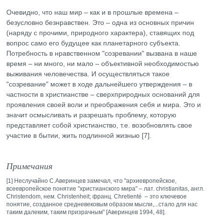
Очевидно, что наш мир – как и в прошлые времена –
безусловно безнравствен. Это – одна из основных причин
(наряду с прочими, природного характера), ставящих под
вопрос само его будущее как планетарного субъекта.
Потребность в нравственном "созревании" вызвана в наше
время – ни много, ни мало – объективной необходимостью
выживания человечества. И осуществляться такое
"созревание" может в ходе дальнейшего утверждения – в
частности в христианстве – сверхприродных оснований для
проявления своей воли и преображения себя и мира. Это и
значит осмысливать и разрешать проблему, которую
представляет собой христианство, т.е. возобновлять свое
участие в бытии, жить подлинной жизнью [7].
Примечания
[1] Неслучайно С.Аверинцев замечал, что "архиевропейское,
всеевропейское понятие "христианского мира" – лат. christianitas, англ.
Christendom, нем. Christenheit; франц. Chretienté – это ключевое
понятие, созданное средневековым образом мысли,...стало для нас
таким далеким, таким призрачным" [Аверинцев 1994, 48].