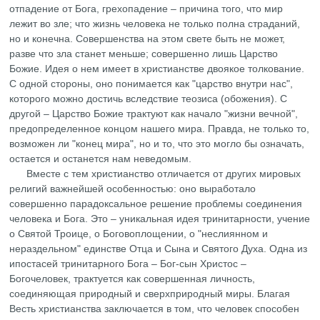
отпадение от Бога, грехопадение – причина того, что мир
лежит во зле; что жизнь человека не только полна страданий,
но и конечна. Совершенства на этом свете быть не может,
разве что зла станет меньше; совершенно лишь Царство
Божие. Идея о нем имеет в христианстве двоякое толкование.
С одной стороны, оно понимается как "царство внутри нас",
которого можно достичь вследствие теозиса (обожения). С
другой – Царство Божие трактуют как начало "жизни вечной",
предопределенное концом нашего мира. Правда, не только то,
возможен ли "конец мира", но и то, что это могло бы означать,
остается и останется нам неведомым.
Вместе с тем христианство отличается от других мировых
религий важнейшей особенностью: оно выработало
совершенно парадоксальное решение проблемы соединения
человека и Бога. Это – уникальная идея тринитарности, учение
о Святой Троице, о Боговоплощении, о "неслиянном и
нераздельном" единстве Отца и Сына и Святого Духа. Одна из
ипостасей тринитарного Бога – Бог-сын Христос –
Богочеловек, трактуется как совершенная личность,
соединяющая природный и сверхприродный миры. Благая
Весть христианства заключается в том, что человек способен