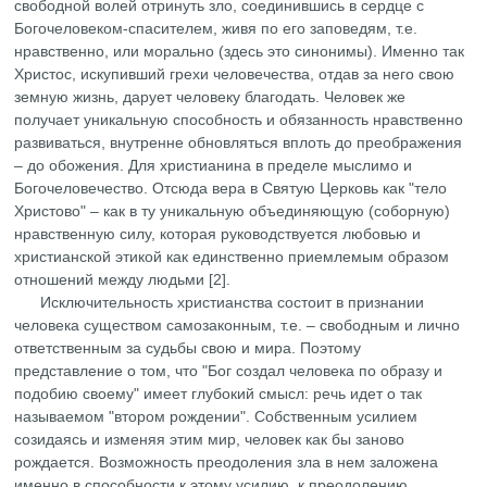
свободной волей отринуть зло, соединившись в сердце с
Богочеловеком-спасителем, живя по его заповедям, т.е.
нравственно, или морально (здесь это синонимы). Именно так
Христос, искупивший грехи человечества, отдав за него свою
земную жизнь, дарует человеку благодать. Человек же
получает уникальную способность и обязанность нравственно
развиваться, внутренне обновляться вплоть до преображения
– до обожения. Для христианина в пределе мыслимо и
Богочеловечество. Отсюда вера в Святую Церковь как "тело
Христово" – как в ту уникальную объединяющую (соборную)
нравственную силу, которая руководствуется любовью и
христианской этикой как единственно приемлемым образом
отношений между людьми [2].
Исключительность христианства состоит в признании
человека существом самозаконным, т.е. – свободным и лично
ответственным за судьбы свою и мира. Поэтому
представление о том, что "Бог создал человека по образу и
подобию своему" имеет глубокий смысл: речь идет о так
называемом "втором рождении". Собственным усилием
созидаясь и изменяя этим мир, человек как бы заново
рождается. Возможность преодоления зла в нем заложена
именно в способности к этому усилию, к преодолению