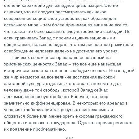
степени характерно для западной цивилизации. Это не
означает, что ее следует рассматривать как некое
совершенное социальное устройство, как образец для
остального мира – тем более принимая во внимание все то,
что только что было сказано о злоупотреблении свободой. Но
если сравнивать Запад с прочими цивилизационными
общностями, нельзя не видеть, что там личностное развитие и
освобождение человека далеко не достигли его уровня.
При всех своем несовершенстве основанный на
христианских ценностях Запад – это все еще наивысшая
исторически известная степень свободы человека. Незападный
же мир несмотря на все великие достижения высокой
элитарной культуры отдельных его стран в целом не дал
человеку даже той свободы, которой Запад сейчас
легкомысленно злоупотребляет. Конечно, этот мир
значительно дифференцирован. В некоторых его ареалах в
условиях глобализации как результат синтеза смогли
сложиться более или менее зрелые формы гражданского
общества и правового государства. Однако в прочих регионах
их появление проблематично.
* * *