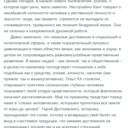
Однако сегодня, в начале нового тысячелетия, усилие, о
котором идет речь, мало заметно. Неслучайно Кант говорил о
неизбывной склонности человека к умственной ленности и
трусости: люди, как правило, стремятся не выпадать из
сложившегося, привычного им течения бездумной жизни. Они
не склонны к напряженной духовной работе.
Давно замечено, что немалые достижения в социальной и
политической сферах, а также поразительный прогресс
цивилизации в таких областях жизни, как экономика и наука, в
целом не сопровождались равномасштабным нравственным
развитием. В жизни людей – как личной, так и общественной –
в целом по-прежнему господствуют отношение к себе
подобным как к средству, эгоизм, алчность, насилие (как
прямое, так и манипулятивное). Опыт ХХ столетия,
открывшего поистине сатанинские глубины человека,
показывает такой упадок нравственности, который фактически
означает расчеловечение. Мир по-прежнему предстает перед
нами в "слезах человеческих, которыми пропитана вся земля
от коры до центра". Герой Достоевского, которому
принадлежат эти слова, потому и возвращал свой билет на
вход в счастливое грядущее, что никакие достижения не
оправдывают злодейства и не искупают страданий.