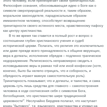
этого человеку, если пренебрегает своей тринитарностью.
Философия сознания, обосновывающая идею о Боге как о
символе сверхприродной реальности и, таким образом,
моральном законодателе, парадоксальным образом
имманентнoм человеку, способствует возвращению
тринитарности своего истинного места, нравственному пафосу
как центру христианства.
В то же время так ставится в полный рост и вопрос о
соотношении глубин христианского учения и судеб
исторической церкви. Полагать, что религия это исключительно
или даже прежде всего принадлежность к общине верующих,
вера в догматы, исполнение обрядов – подлинно трагическое
недоразумение. Религиозность неправомерно сводить к
исповедыванию веры в рамках той или иной конфессии (хотя,
конечно, было бы нелепо отрицать, что и соборность, и
обрядность играют важную самостоятельную роль).
Тринитарность показывает, что и догматы, и таинства, и сама
церковь суть лишь средства для главного – самопостроения
человека в ходе соотнесения себя с символом Бога,
богообщения, что христианство шире традиционной
vi
церковности
. Неслучайно Бердяев полагал, что наступает
конец "бытового", т.е. языческого, христианства и уповал на