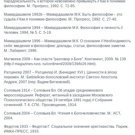
парадоксальность, к которой невозможно привыкнуть // Как я понимаю
философию. М.: Прогресс, 1992. С. 72-85.
Мамардашвили 1992b – Мамардашвили М.К. Быть философом – это
судьба // Как я понимаю философию. М.: Прогресс, 1992. С. 27-40.
Мамардашвили 1994 – Мамардашвили М.К. Философия и личность //
Человек. 1994, № 5. С. 5-19.
Мамардашвили 1996 – Мамардашвили М.К. О сознании // Необходимость
себя: введение в философию: доклады, статьи, философские заметки.
M.: Лабиринт, 1996.
Матвееев 2009 – Как спасти "разговор о Боге". Континент, 2009. № 139
(http:// magazines.russ. ru/continent/2009/139/bi26.html).
Ратцингер 2007 – Ратцингер И. (Бенедикт XVI ). Ценности в эпоху
перемен. М.: Библейско-богословский институт Святого Апостола
Андрея, 2007 (пер. Вадим Витковский).
Соловьев 1914 – Соловьев Вл. Об упадке средневекового
миросозерцания. Реферат, читанный в заседании Московского
Психологического общества 19 октября 1891 года) // Собрание
сочинений. Т. 6. СПб.: Просвещение, 1914.
Соловьев 2004 – Соловьев Вл. Чтения о Богочеловечестве. М.: АСТ,
2004.
Федотов 1933 – Федотов Г. Социальное значение христианства. Париж,
ИМКА-ПРЕСС, 1933.