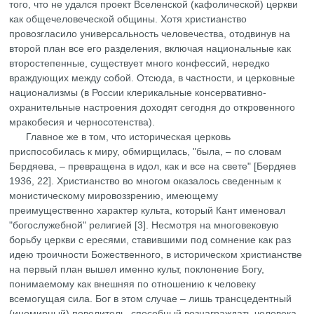
того, что не удался проект Вселенской (кафолической) церкви
как общечеловеческой общины. Хотя христианство
провозгласило универсальность человечества, отодвинув на
второй план все его разделения, включая национальные как
второстепенные, существует много конфессий, нередко
враждующих между собой. Отсюда, в частности, и церковные
национализмы (в России клерикальные консервативно-
охранительные настроения доходят сегодня до откровенного
мракобесия и черносотенства).
Главное же в том, что историческая церковь
приспособилась к миpу, обмирщилась, "была, – по словам
Бердяева, – превращена в идол, как и все на свете" [Бердяев
1936, 22]. Христианство во многом оказалось сведенным к
монистическому мировоззрению, имеющему
преимущественно характер культа, который Кант именовал
"богослужебной" религией [3]. Несмотря на многовековую
борьбу церкви с ересями, ставившими под сомнение как раз
идею троичности Божественного, в историческом христианстве
на первый план вышел именно культ, поклонение Богу,
понимаемому как внешняя по отношению к человеку
всемогущая сила. Бог в этом случае – лишь трансцедентный
(иномирный) повелитель, способный вознаграждать человека