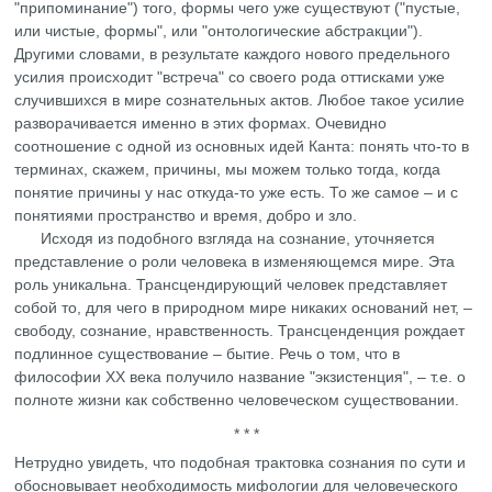
"припоминание") того, формы чего уже существуют ("пустые,
или чистые, формы", или "онтологические абстракции").
Другими словами, в результате каждого нового предельного
усилия происходит "встреча" со своего рода оттисками уже
случившихся в мире сознательных актов. Любое такое усилие
разворачивается именно в этих формах. Очевидно
соотношение с одной из основных идей Канта: понять что-то в
терминах, скажем, причины, мы можем только тогда, когда
понятие причины у нас откуда-то уже есть. То же самое – и с
понятиями пространство и время, добро и зло.
Исходя из подобного взгляда на сознание, уточняется
представление о роли человека в изменяющемся мире. Эта
роль уникальна. Трансцендирующий человек представляет
собой то, для чего в природном мире никаких оснований нет, –
свободу, сознание, нравственность. Трансценденция рождает
подлинное существование – бытие. Речь о том, что в
философии ХХ века получило название "экзистенция", – т.е. о
полноте жизни как собственно человеческом существовании.
* * *
Нетрудно увидеть, что подобная трактовка сознания по сути и
обосновывает необходимость мифологии для человеческого